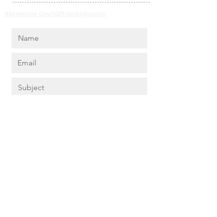
Struktur.
Allgemeine Geschäftsbedingungen
Speisen
Mit seiner Präsenz und Lebendigkeit
ist
der SESTAL der ideale Begleiter für
nahrhafte Mahlzeiten, würzige
Fleisch-
gerichte, alle Arten von Wild, sowie
für
feine Käsesorten.
Submit